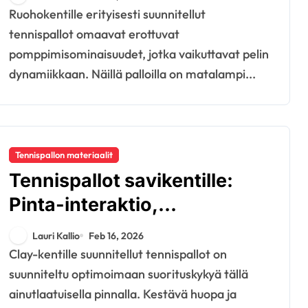
Suorituskyky
Ruohokentille erityisesti suunnitellut
tennispallot omaavat erottuvat
pomppimisominaisuudet, jotka vaikuttavat pelin
dynamiikkaan. Näillä palloilla on matalampi...
Tennispallon materiaalit
Tennispallot savikentille:
Pinta-interaktio,
Pelattavuus, Kestävyys
Lauri Kallio
Feb 16, 2026
Clay-kentille suunnitellut tennispallot on
suunniteltu optimoimaan suorituskykyä tällä
ainutlaatuisella pinnalla. Kestävä huopa ja