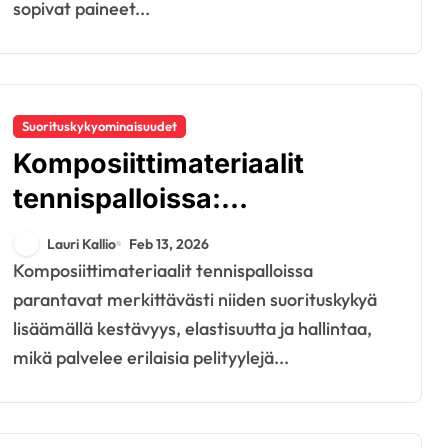
sopivat paineet...
Suorituskykyominaisuudet
Komposiittimateriaalit
tennispalloissa:
Suorituskykyominaisuudet,
Lauri Kallio
Feb 13, 2026
Edut, Markkinatrendit
Komposiittimateriaalit tennispalloissa
parantavat merkittävästi niiden suorituskykyä
lisäämällä kestävyys, elastisuutta ja hallintaa,
mikä palvelee erilaisia pelityylejä...