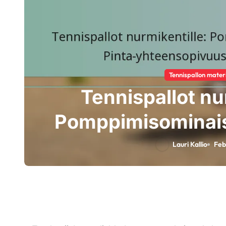
Tennispallon materi
Tennispallot savik
interaktio, Pelatta
Lauri Kallio
Feb