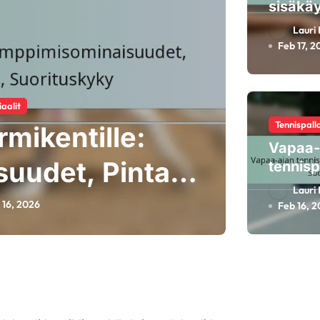
sisäkäy
Pinta-
Lauri 
yhteen
Feb 17, 2
suoritu
kestäv
aalit
Tennispallo
entille: Pinta-
Te
Vapaa-
vuus, Kestävyys
y
tennisp
Saatavu
Lauri 
suorit
 16, 2026
Feb 16, 