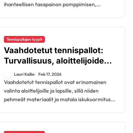
ihanteellisen tasapainon pomppimisen,...
Tennispallojen tyypit
Vaahdotetut tennispallot:
Turvallisuus, aloittelijoiden
käyttö,
Lauri Kallio
Feb 17, 2026
pomppimisominaisuudet
Vaahdotetut tennispallot ovat erinomainen
valinta aloittelijoille ja lapsille, sillä niiden
pehmeät materiaalit ja matala iskukuormitus...