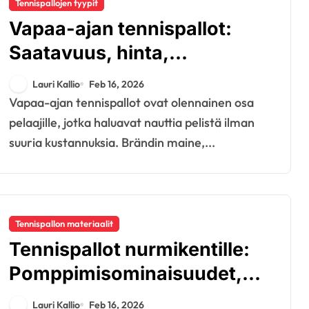
Tennispallojen tyypit
Vapaa-ajan tennispallot:
Saatavuus, hinta,
suorituskyky
Lauri Kallio
Feb 16, 2026
Vapaa-ajan tennispallot ovat olennainen osa
pelaajille, jotka haluavat nauttia pelistä ilman
suuria kustannuksia. Brändin maine,...
Tennispallon materiaalit
Tennispallot nurmikentille:
Pomppimisominaisuudet,
Pinta-yhteensopivuus,
Lauri Kallio
Feb 16, 2026