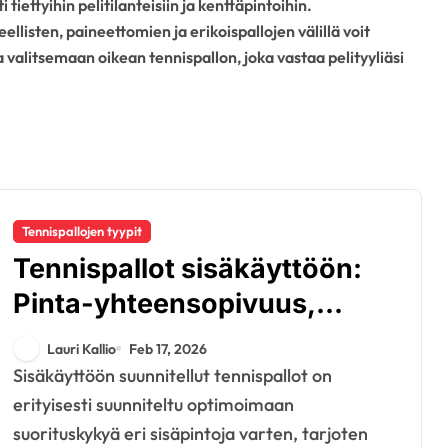
i tiettyihin pelitilanteisiin ja kenttäpintoihin.
llisten, paineettomien ja erikoispallojen välillä voit
 valitsemaan oikean tennispallon, joka vastaa pelityyliäsi
Tennispallojen tyypit
Tennispallot sisäkäyttöön:
Pinta-yhteensopivuus,
suorituskyky, kestävyys
Lauri Kallio
Feb 17, 2026
Sisäkäyttöön suunnitellut tennispallot on
erityisesti suunniteltu optimoimaan
suorituskykyä eri sisäpintoja varten, tarjoten