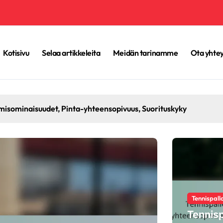
Kotisivu
Selaa artikkeleita
Meidän tarinamme
Ota yhtey
misominaisuudet, Pinta-yhteensopivuus, Suorituskyky
Tennispallo
Tennisp