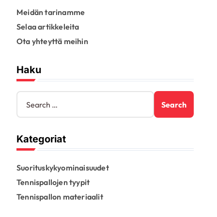
Meidän tarinamme
Selaa artikkeleita
Ota yhteyttä meihin
Haku
S
e
a
r
Kategoriat
c
h
f
Suorituskykyominaisuudet
o
r
Tennispallojen tyypit
:
Tennispallon materiaalit