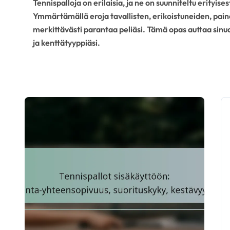
Tennispalloja on erilaisia, ja ne on suunniteltu erityisest
Ymmärtämällä eroja tavallisten, erikoistuneiden, painee
merkittävästi parantaa peliäsi. Tämä opas auttaa sinua
ja kenttätyyppiäsi.