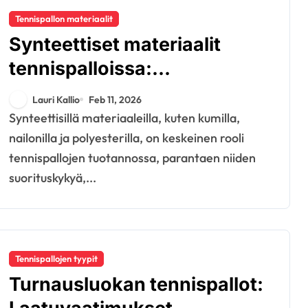
Tennispallon materiaalit
Synteettiset materiaalit
tennispalloissa:
suorituskyky, kestävyys,
Lauri Kallio
Feb 11, 2026
kustannukset
Synteettisillä materiaaleilla, kuten kumilla,
nailonilla ja polyesterilla, on keskeinen rooli
tennispallojen tuotannossa, parantaen niiden
suorituskykyä,...
Tennispallojen tyypit
Turnausluokan tennispallot: