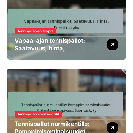
Tennispallojen tyypit
Vapaa-ajan tennispallot:
Saatavuus, hinta,
suorituskyky
Tennispallon materiaalit
Tennispallot nurmikentille:
Pomppimisominaisuudet,