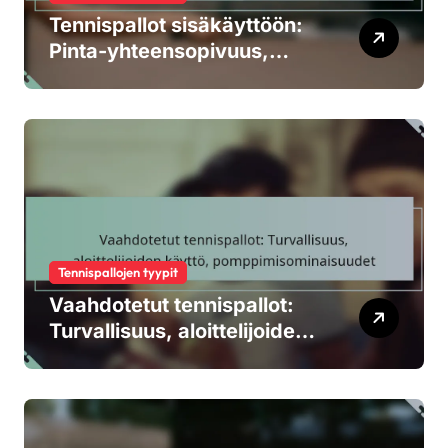
Tennispallot sisäkäyttöön:
Pinta-yhteensopivuus,
suorituskyky, kestävyys
Tennispallojen tyypit
Vaahdotetut tennispallot:
Turvallisuus, aloittelijoiden
käyttö,
pomppimisominaisuudet