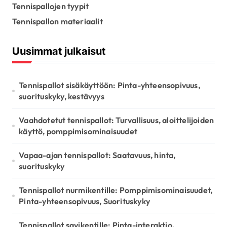
r
Tennispallojen tyypit
:
Tennispallon materiaalit
Uusimmat julkaisut
Tennispallot sisäkäyttöön: Pinta-yhteensopivuus,
suorituskyky, kestävyys
Vaahdotetut tennispallot: Turvallisuus, aloittelijoiden
käyttö, pomppimisominaisuudet
Vapaa-ajan tennispallot: Saatavuus, hinta,
suorituskyky
Tennispallot nurmikentille: Pomppimisominaisuudet,
Pinta-yhteensopivuus, Suorituskyky
Tennispallot savikentille: Pinta-interaktio,