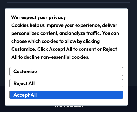
Tennispallot savikentille: Pinta-interaktio,
Pelattavuus, Kestävyys
We respect your privacy
Cookies help us improve your experience, deliver
personalized content, and analyze traffic. You can
choose which cookies to allow by clicking
conexor.fi
Customize
. Click
Accept All
to consent or
Reject
All
to decline non-essential cookies.
Customize
Reject All
Accept All
Copyright © All rights reserved
|
Newsxo
by
Themeansar
.
Evästeet ja seuranta
Tietosuojapolitiikka
Käyttäjäsopimus
Meidän tarinamme
Ota yhteyttä meihin