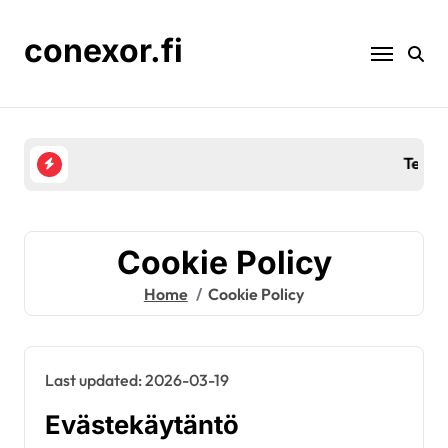
Skip
to
conexor.fi
content
Tennispallot savikentille: Pinta-interaktio, 
Cookie Policy
Home
Cookie Policy
Last updated: 2026-03-19
Evästekäytäntö