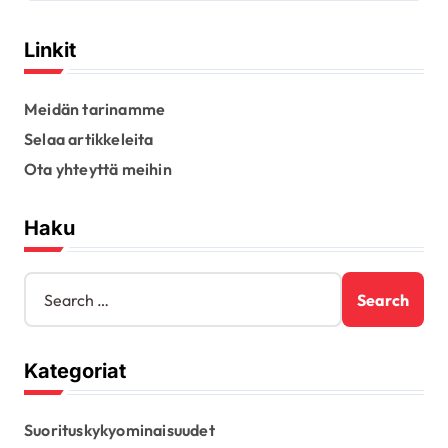
Linkit
Meidän tarinamme
Selaa artikkeleita
Ota yhteyttä meihin
Haku
S
e
a
r
Kategoriat
c
h
f
Suorituskykyominaisuudet
o