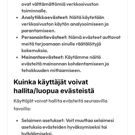
ovat välttämättömiä verkkosivuston
toiminnalle.
Analytiikkaevästeet:
Näitä käytetään
verkkosivuston käytön analysoimiseen ja
parantamiseen.
Personointievästeet:
Nämä evästeet auttavat
meitä tarjoamaan sinulle räätälöityjä
kokemuksia.
Mainontaevästeet:
Käytämme näitä
evästeitä mainonnan kohdentamiseen ja
tehokkuuden mittaamiseen.
Kuinka käyttäjät voivat
hallita/luopua evästeistä
Käyttäjät voivat hallita evästeitä seuraavilla
tavoilla:
Selaimen asetukset: Voit muuttaa selaimesi
asetuksia evästeiden hyväksymiseksi tai
hylkäämiseksi.