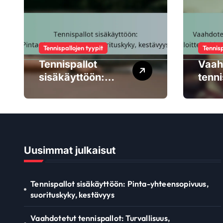
Tennispallojen tyypit
Tennisp
Tennispallot
Vaah
sisäkäyttöön:
tenni
Pinta-
Turva
yhteensopivuus,
aloit
suorituskyky,
käytt
kestävyys
pomp
suud
Uusimmat julkaisut
Tennispallot sisäkäyttöön: Pinta-yhteensopivuus,
suorituskyky, kestävyys
Vaahdotetut tennispallot: Turvallisuus,