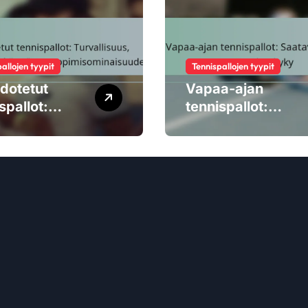
allojen tyypit
Tennispallojen tyypit
dotetut
Vapaa-ajan
spallot:
tennispallot:
llisuus,
Saatavuus, hinta,
telijoiden
suorituskyky
ö,
pimisominai
et