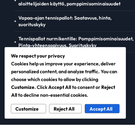
aloittelijoiden käyttö, pomppimisominaisuudet
Vapaa-ajan tennispallot: Saatavuus, hinta,
suorituskyky
Tennispallot nurmikentille: Pomppimisominaisuudet,
Pinta-yhteensopivuus, Suorituskyky
We respect your privacy
Tennispallot savikentille: Pinta-interaktio,
Cookies help us improve your experience, deliver
Pelattavuus, Kestävyys
personalized content, and analyze traffic. You can
choose which cookies to allow by clicking
Customize
. Click
Accept All
to consent or
Reject
conexor.fi
All
to decline non-essential cookies.
Customize
Reject All
Accept All