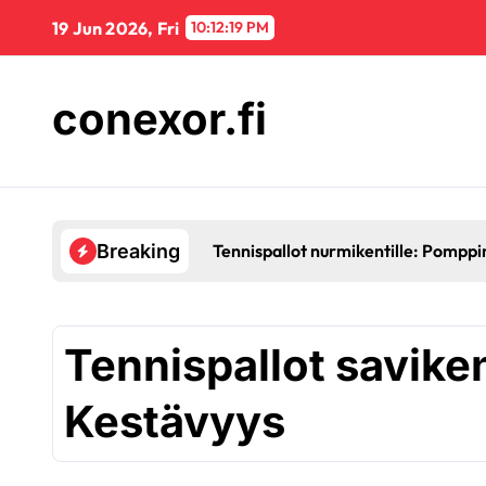
Skip
19 Jun 2026, Fri
10:12:19 PM
to
content
conexor.fi
Tennispallot nurmikentille: Pomppi
Breaking
Tennispallot saviken
Kestävyys