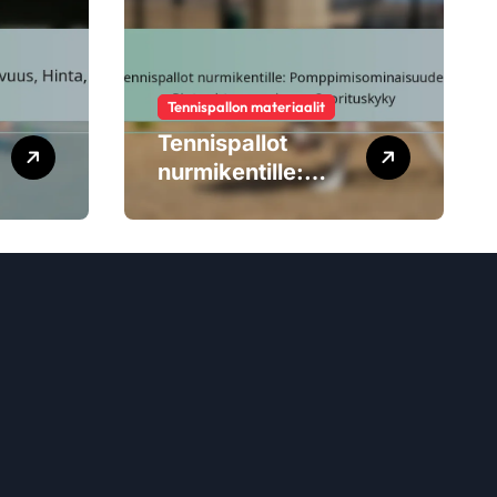
Tennispallon materiaalit
Tennispallot
nurmikentille:
Pomppimisominai
suudet, Pinta-
yhteensopivuus,
Suorituskyky