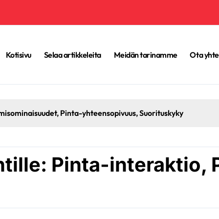
Kotisivu
Selaa artikkeleita
Meidän tarinamme
Ota yhte
misominaisuudet, Pinta-yhteensopivuus, Suorituskyky
tille: Pinta-interaktio,