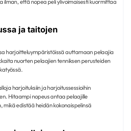
 ilman, että nopea peli ylivoimaisesti kuormittaa
ussa ja taitojen
ssa harjoitteluympäristöissä auttamaan pelaajia
kkaita nuorten pelaajien tenniksen perusteiden
lkatyössä.
loja harjoituksiin ja harjoitussessioihin
n. Hitaampi nopeus antaa pelaajille
, mikä edistää heidän kokonaispelinsä