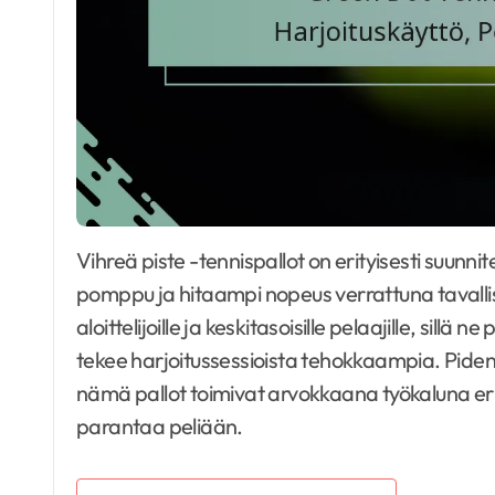
Vihreä piste -tennispallot on erityisesti suunniteltu harjoittelua varten, ja niissä on matalampi
pomppu ja hitaampi nopeus verrattuna tavallisiin
aloittelijoille ja keskitasoisille pelaajille, sill
tekee harjoitussessioista tehokkaampia. Pidenn
nämä pallot toimivat arvokkaana työkaluna eri ta
parantaa peliään.