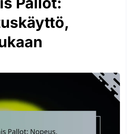
s Pallot:
tuskäyttö,
mukaan