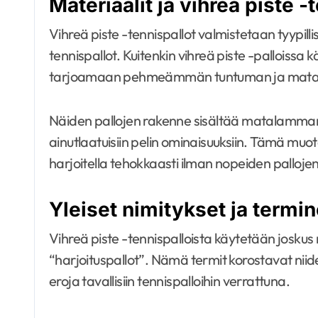
Materiaalit ja vihreä piste 
Vihreä piste -tennispallot valmistetaan tyypilli
tennispallot. Kuitenkin vihreä piste -palloissa k
tarjoamaan pehmeämmän tuntuman ja mat
Näiden pallojen rakenne sisältää matalamman
ainutlaatuisiin pelin ominaisuuksiin. Tämä muo
harjoitella tehokkaasti ilman nopeiden palloj
Yleiset nimitykset ja termin
Vihreä piste -tennispalloista käytetään joskus
“harjoituspallot”. Nämä termit korostavat niide
eroja tavallisiin tennispalloihin verrattuna.