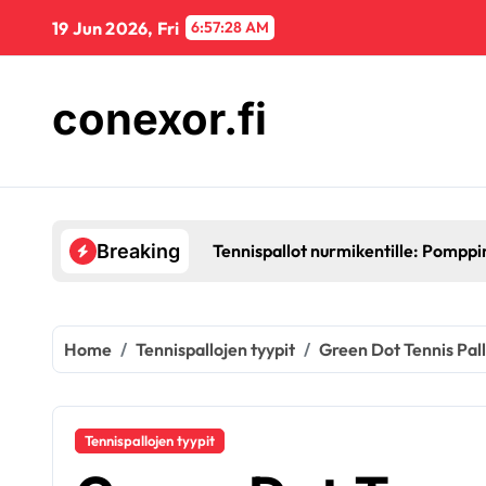
Skip
19 Jun 2026, Fri
6:57:29 AM
to
content
conexor.fi
Tennispallot nurmikentille: Pomppi
Breaking
Home
Tennispallojen tyypit
Green Dot Tennis Pal
Tennispallojen tyypit