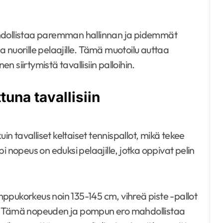
ahdollistaa paremman hallinnan ja pidemmät
le ja nuorille pelaajille. Tämä muotoilu auttaa
 siirtymistä tavallisiin palloihin.
una tavallisiin
in tavalliset keltaiset tennispallot, mikä tekee
i nopeus on eduksi pelaajille, jotka oppivat pelin
pomppukorkeus noin 135-145 cm, vihreä piste -pallot
 Tämä nopeuden ja pompun ero mahdollistaa