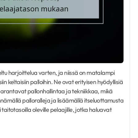
 keltaisiin palloihin. Ne ovat erityisen hyödyllisiä
ä ne parantavat pallonhallintaa ja tekniikkaa, mikä
ämällä palloralleja ja lisäämällä itseluottamusta
itotasoilla oleville pelaajille, jotka haluavat