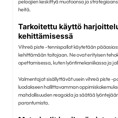
pelaajien keskittyä muotoonsa ja strategiaansa
heitä.
Tarkoitettu käyttö harjoittel
kehittämisessä
Vihreä piste -tennispallot käytetään pääasia
kehittämään taitojaan. Ne ovat erityisen teho
opettamisessa, kuten lyöntimekaniikassa ja ja
Valmentajat sisällyttävät usein vihreä piste -pal
luodakseen hallittavamman oppimiskokemukse
mahdollisuuden reagoida ja säätää lyöntejään
parantumista.