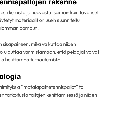
-tennispallojen rakenne
sesti kumista ja huovasta, samoin kuin tavalliset
äytetyt materiaalit on usein suunniteltu
alamman pompun.
 sisäpaineen, mikä vaikuttaa niiden
toilu auttaa varmistamaan, että pelaajat voivat
en aiheuttamaa turhautumista.
ologia
 nimityksiä “matalapainetennispallot” tai
n tarkoitusta taitojen kehittämisessä ja niiden