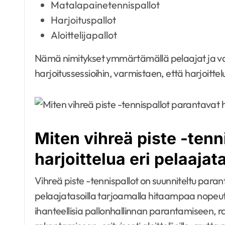
Matalapainetennispallot
Harjoituspallot
Aloittelijapallot
Nämä nimitykset ymmärtämällä pelaajat ja valm
harjoitussessioihin, varmistaen, että harjoitte
Miten vihreä piste -tenn
harjoittelua eri pelaajat
Vihreä piste -tennispallot on suunniteltu para
pelaajatasoilla tarjoamalla hitaampaa nope
ihanteellisia pallonhallinnan parantamiseen, r