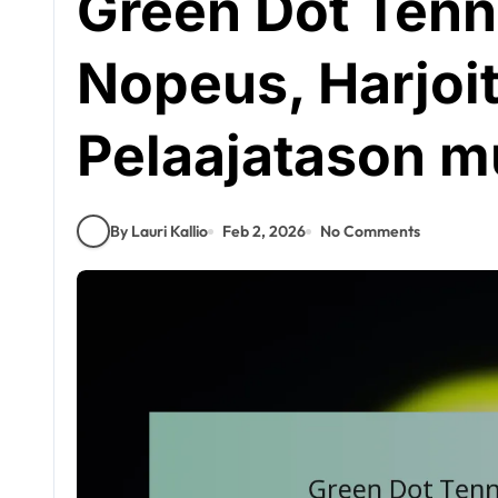
Green Dot Tenni
Nopeus, Harjoi
Pelaajatason 
By Lauri Kallio
Feb 2, 2026
No Comments