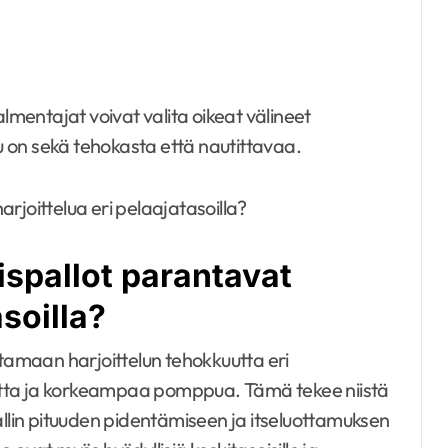
entajat voivat valita oikeat välineet
lu on sekä tehokasta että nautittavaa.
ispallot parantavat
asoilla?
ntamaan harjoittelun tehokkuutta eri
utta ja korkeampaa pomppua. Tämä tekee niistä
allin pituuden pidentämiseen ja itseluottamuksen