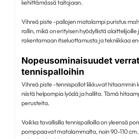
kehittämässä taitojaan.
Vihreä piste -pallojen matalampi puristus m
rallin, mikä on erityisen hyödyllistä aloittelijoil
rakentamaan itseluottamusta ja tekniikkaa ennen
Nopeusominaisuudet verratt
tennispalloihin
Vihreä piste -tennispallot liikkuvat hitaammin ku
niistä helpompia lyödä ja hallita. Tämä hitaamp
perusteita.
Vaikka tavallisilla tennispalloilla on yleensä 
pomppaavat matalammalta, noin 90-110 cm.