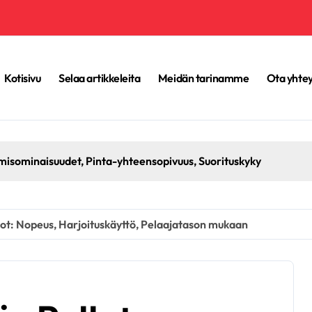
Kotisivu
Selaa artikkeleita
Meidän tarinamme
Ota yhtey
misominaisuudet, Pinta-yhteensopivuus, Suorituskyky
lot: Nopeus, Harjoituskäyttö, Pelaajatason mukaan