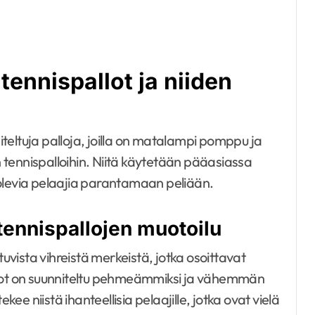
tennispallot ja niiden
niteltuja palloja, joilla on matalampi pomppu ja
in tennispalloihin. Niitä käytetään pääasiassa
la olevia pelaajia parantamaan peliään.
-tennispallojen muotoilu
tuvista vihreistä merkeistä, jotka osoittavat
llot on suunniteltu pehmeämmiksi ja vähemmän
kee niistä ihanteellisia pelaajille, jotka ovat vielä