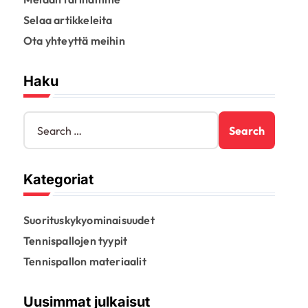
Selaa artikkeleita
Ota yhteyttä meihin
Haku
S
e
a
r
Kategoriat
c
h
f
Suorituskykyominaisuudet
o
r
Tennispallojen tyypit
:
Tennispallon materiaalit
Uusimmat julkaisut