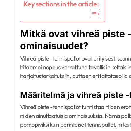
Key sections in the article:
Mitkä ovat vihreä piste -
ominaisuudet?
Vihreä piste -tennispallot ovat erityisesti suun
hitaampi nopeus verrattuna tavallisiin keltaisi
harjoitustarkoituksiin, auttaen eri taitotasoil
Määritelmä ja vihreä piste 
Vihreä piste -tennispallot tunnistaa niiden erot
niiden ainutlaatuisia ominaisuuksia. Nämä pa
pomppiviksi kuin perinteiset tennispallot, mikä te